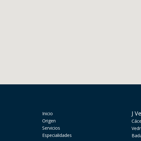
J V
Inicio
Origen
Cáce
Servicios
Vedr
Especialidades
Bada